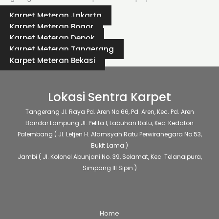
Karpet Meteran Jakarta
Karpet Meteran Bogor
Karpet Meteran Depok
Karpet Meteran Tangerang
Karpet Meteran Bekasi
Lokasi Sentra Karpet
Tangerang
Jl. Raya Pd. Aren No.66, Pd. Aren, Kec. Pd. Aren
Bandar Lampung
Jl. Pelita I, Labuhan Ratu, Kec. Kedaton
Palembang
( Jl. Letjen H. Alamsyah Ratu Perwiranegara No.53,
Bukit Lama )
Jambi
( Jl. Kolonel Abunjani No. 39, Selamat, Kec. Telanaipura,
Simpang III Sipin )
Home