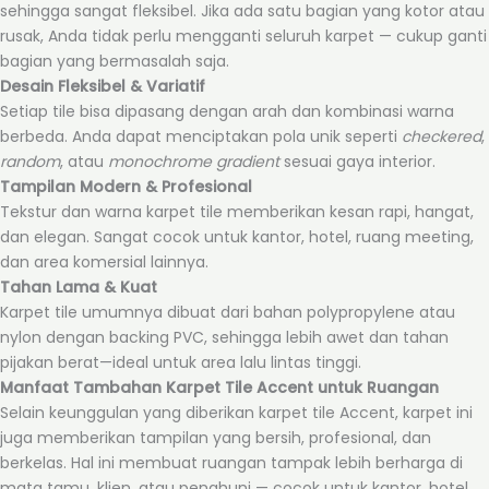
sehingga sangat fleksibel. Jika ada satu bagian yang kotor atau
rusak, Anda tidak perlu mengganti seluruh karpet — cukup ganti
bagian yang bermasalah saja.
Desain Fleksibel & Variatif
Setiap tile bisa dipasang dengan arah dan kombinasi warna
berbeda. Anda dapat menciptakan pola unik seperti
checkered
,
random
, atau
monochrome gradient
sesuai gaya interior.
Tampilan Modern & Profesional
Tekstur dan warna karpet tile memberikan kesan rapi, hangat,
dan elegan. Sangat cocok untuk kantor, hotel, ruang meeting,
dan area komersial lainnya.
Tahan Lama & Kuat
Karpet tile umumnya dibuat dari bahan polypropylene atau
nylon dengan backing PVC, sehingga lebih awet dan tahan
pijakan berat—ideal untuk area lalu lintas tinggi.
Manfaat Tambahan Karpet Tile Accent untuk Ruangan
Selain keunggulan yang diberikan karpet tile Accent, karpet ini
juga memberikan tampilan yang bersih, profesional, dan
berkelas. Hal ini membuat ruangan tampak lebih berharga di
mata tamu, klien, atau penghuni — cocok untuk kantor, hotel,