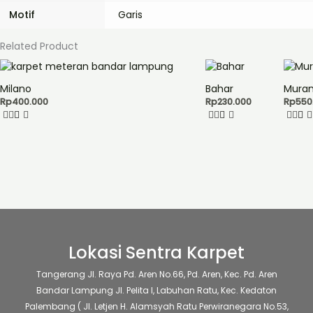
Motif
Garis
Related Product
Produk
Produk
Produ
ini
ini
ini
Milano
Bahar
Mura
memiliki
memiliki
memil
Rp
400.000
Rp
230.000
Rp
550
beberapa
beberapa
beber
varian.
varian.
varian
Pilihan
Pilihan
Piliha
ini
ini
ini
dapat
dapat
dapat
diambil
diambil
diamb
di
di
di
halaman
halaman
hala
produk
produk
produ
Lokasi Sentra Karpet
Tangerang
Jl. Raya Pd. Aren No.66, Pd. Aren, Kec. Pd. Aren
Bandar Lampung
Jl. Pelita I, Labuhan Ratu, Kec. Kedaton
Palembang
( Jl. Letjen H. Alamsyah Ratu Perwiranegara No.53,