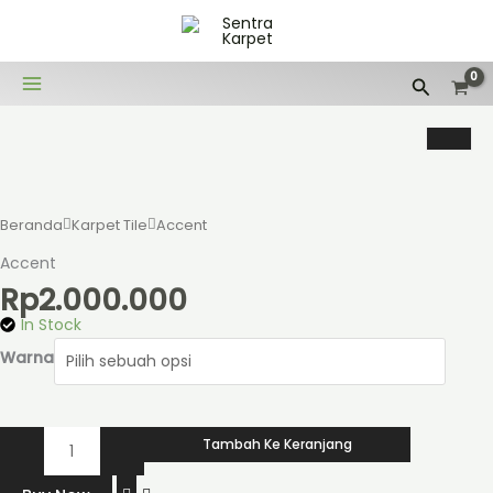
Lewati
ke
konten
Cari
Kuantitas
Accent
Beranda
Karpet Tile
Accent
Accent
Rp
2.000.000
In Stock
Warna
Tambah Ke Keranjang