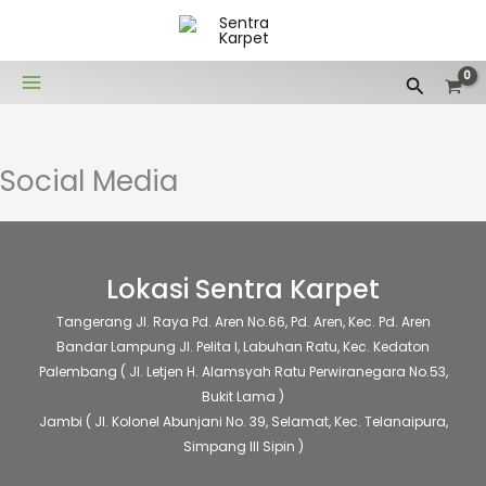
Lewati
ke
konten
Cari
Social Media
Lokasi Sentra Karpet
Tangerang
Jl. Raya Pd. Aren No.66, Pd. Aren, Kec. Pd. Aren
Bandar Lampung
Jl. Pelita I, Labuhan Ratu, Kec. Kedaton
Palembang
( Jl. Letjen H. Alamsyah Ratu Perwiranegara No.53,
Bukit Lama )
Jambi
( Jl. Kolonel Abunjani No. 39, Selamat, Kec. Telanaipura,
Simpang III Sipin )