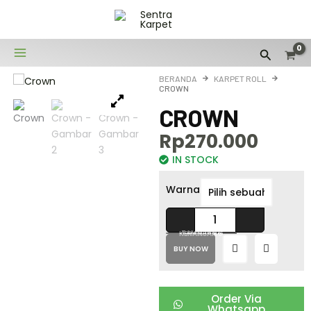
Lewati
ke
konten
Cari
BERANDA
KARPET ROLL
CROWN
CROWN
Rp
270.000
IN STOCK
Kuantitas
Warna
Crown
TAMBAH KE KERANJANG
BUY NOW
Order Via
Whatsapp