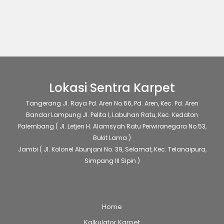
ini
ini
ini
ini
dapat
dapat
dapat
dapat
diambil
diambil
diambil
diambil
di
di
di
di
halaman
halaman
halaman
halaman
produk
produk
produk
produk
Lokasi Sentra Karpet
Tangerang
Jl. Raya Pd. Aren No.66, Pd. Aren, Kec. Pd. Aren
Bandar Lampung
Jl. Pelita I, Labuhan Ratu, Kec. Kedaton
Palembang
( Jl. Letjen H. Alamsyah Ratu Perwiranegara No.53,
Bukit Lama )
Jambi
( Jl. Kolonel Abunjani No. 39, Selamat, Kec. Telanaipura,
Simpang III Sipin )
Home
Kalkulator Karpet