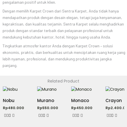
pengalaman positif untuk klien.
Dengan memilih Karpet Crown dari Sentra Karpet, Anda tidak hanya
mendapatkan produk dengan desain elegan, tetapi juga kenyamanan,
kepraktisan, dan kualitas terjamin. Sentra Karpet selalu menghadirkan
produk dengan standar terbaik dan pelayanan profesional untuk
mendukung kebutuhan kantor, hotel, hingga ruang usaha Anda.
Tingkatkan atmosfer kantor Anda dengan Karpet Crown – solusi
ekonomis, praktis, dan berkualitas untuk menciptakan ruang kerja yang
lebih nyaman, profesional, dan mendukung produktivitas jangka
panjang.
Related Product
Produk
Produk
Produk
Produk
ini
ini
ini
ini
Nobu
Murano
Monaco
Crayon
memiliki
memiliki
memiliki
memiliki
Rp
480.000
Rp
550.000
Rp
450.000
Rp
2.400.0
beberapa
beberapa
beberapa
beberapa
varian.
varian.
varian.
varian.
Pilihan
Pilihan
Pilihan
Pilihan