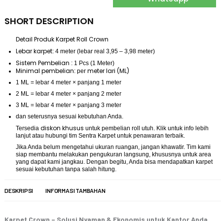
SHORT DESCRIPTION
Detail Produk Karpet Roll Crown
Lebar karpet
: 4 meter (lebar real 3,95 – 3,98 meter)
Sistem Pembelian
: 1 Pcs (1 Meter)
Minimal pembelian
meter lari (ML)
: per
1 ML = lebar 4 meter × panjang 1 meter
2 ML = lebar 4 meter × panjang 2 meter
3 ML = lebar 4 meter × panjang 3 meter
dan seterusnya sesuai kebutuhan Anda.
diskon khusus
Tersedia
untuk pembelian roll utuh. Klik untuk info lebih
lanjut atau hubungi tim Sentra Karpet untuk penawaran terbaik.
Jika Anda belum mengetahui ukuran ruangan, jangan khawatir. Tim kami
siap membantu melakukan pengukuran langsung, khususnya untuk area
yang dapat kami jangkau. Dengan begitu, Anda bisa mendapatkan karpet
sesuai kebutuhan tanpa salah hitung.
DESKRIPSI
INFORMASI TAMBAHAN
Karpet Crown – Solusi Nyaman & Ekonomis untuk Kantor Anda