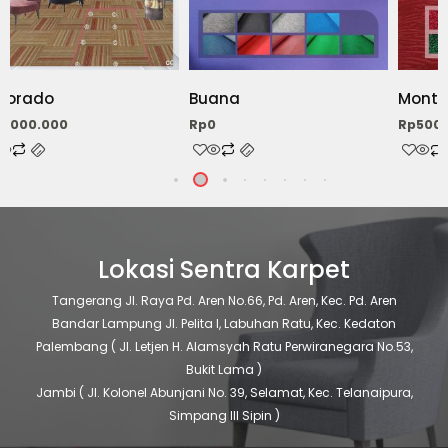
ini
ini
pat
dapat
dapat
ambil
diambil
diambil
di
di
lorado
Buana
Monte
laman
halaman
halam
2.000.000
Rp
0
Rp
500
oduk
produk
produk
Lokasi Sentra Karpet
Tangerang
Jl. Raya Pd. Aren No.66, Pd. Aren, Kec. Pd. Aren
Bandar Lampung
Jl. Pelita I, Labuhan Ratu, Kec. Kedaton
Palembang
( Jl. Letjen H. Alamsyah Ratu Perwiranegara No.53,
Bukit Lama )
Jambi
( Jl. Kolonel Abunjani No. 39, Selamat, Kec. Telanaipura,
Simpang III Sipin )