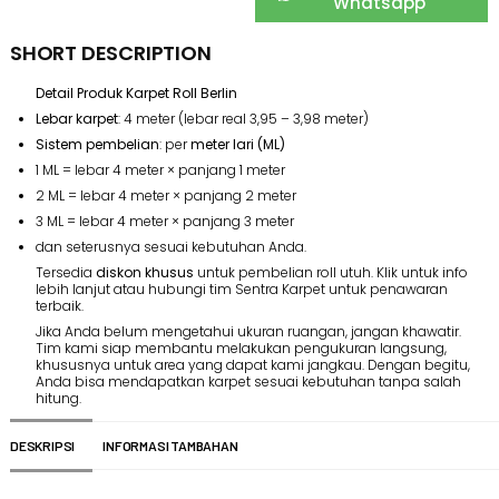
Whatsapp
SHORT DESCRIPTION
Detail Produk Karpet Roll Berlin
Lebar karpet
: 4 meter (lebar real 3,95 – 3,98 meter)
Sistem pembelian
: per
meter lari (ML)
1 ML = lebar 4 meter × panjang 1 meter
2 ML = lebar 4 meter × panjang 2 meter
3 ML = lebar 4 meter × panjang 3 meter
dan seterusnya sesuai kebutuhan Anda.
Tersedia
diskon khusus
untuk pembelian roll utuh. Klik untuk info
lebih lanjut atau hubungi tim Sentra Karpet untuk penawaran
terbaik.
Jika Anda belum mengetahui ukuran ruangan, jangan khawatir.
Tim kami siap membantu melakukan pengukuran langsung,
khususnya untuk area yang dapat kami jangkau. Dengan begitu,
Anda bisa mendapatkan karpet sesuai kebutuhan tanpa salah
hitung.
DESKRIPSI
INFORMASI TAMBAHAN