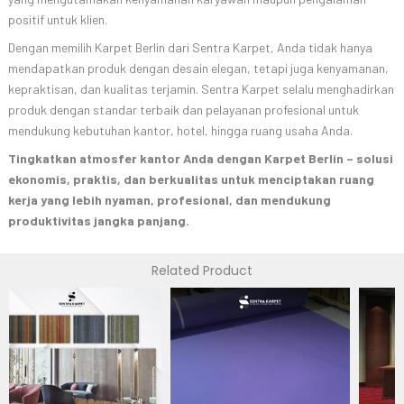
positif untuk klien.
Dengan memilih Karpet Berlin dari Sentra Karpet, Anda tidak hanya
mendapatkan produk dengan desain elegan, tetapi juga kenyamanan,
kepraktisan, dan kualitas terjamin. Sentra Karpet selalu menghadirkan
produk dengan standar terbaik dan pelayanan profesional untuk
mendukung kebutuhan kantor, hotel, hingga ruang usaha Anda.
Tingkatkan atmosfer kantor Anda dengan Karpet Berlin – solusi
ekonomis, praktis, dan berkualitas untuk menciptakan ruang
kerja yang lebih nyaman, profesional, dan mendukung
produktivitas jangka panjang.
Related Product
oduk
Produk
Produk
ini
ini
miliki
memiliki
memilik
berapa
beberapa
bebera
ian.
varian.
varian.
ihan
Pilihan
Pilihan