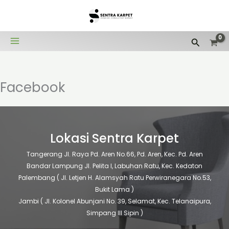
Lewati
ke
konten
Cari
Facebook
Lokasi Sentra Karpet
Tangerang
Jl. Raya Pd. Aren No.66, Pd. Aren, Kec. Pd. Aren
Bandar Lampung
Jl. Pelita I, Labuhan Ratu, Kec. Kedaton
Palembang
( Jl. Letjen H. Alamsyah Ratu Perwiranegara No.53,
Bukit Lama )
Jambi
( Jl. Kolonel Abunjani No. 39, Selamat, Kec. Telanaipura,
Simpang III Sipin )