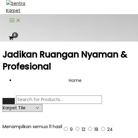
Lewati
ke
konten
Cari
Jadikan Ruangan Nyaman &
Profesional
Home
Menampilkan semua 11 hasil
9
12
18
24