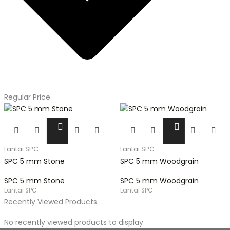
Regular Price
Produk
Produk
ini
ini
memiliki
memiliki
Lantai SPC
Lantai SPC
beberapa
beberapa
SPC 5 mm Stone
SPC 5 mm Woodgrain
varian.
varian.
SPC 5 mm Stone
SPC 5 mm Woodgrain
Pilihan
Pilihan
Lantai SPC
Lantai SPC
ini
ini
Recently Viewed Products
dapat
dapat
diambil
diambil
No recently viewed products to display
di
di