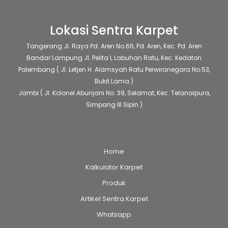
halaman
halaman
produk
produk
Lokasi Sentra Karpet
Tangerang
Jl. Raya Pd. Aren No.66, Pd. Aren, Kec. Pd. Aren
Bandar Lampung
Jl. Pelita I, Labuhan Ratu, Kec. Kedaton
Palembang
( Jl. Letjen H. Alamsyah Ratu Perwiranegara No.53,
Bukit Lama )
Jambi
( Jl. Kolonel Abunjani No. 39, Selamat, Kec. Telanaipura,
Simpang III Sipin )
Home
Kalkulator Karpet
Produk
Artikel Sentra Karpet
Whatsapp