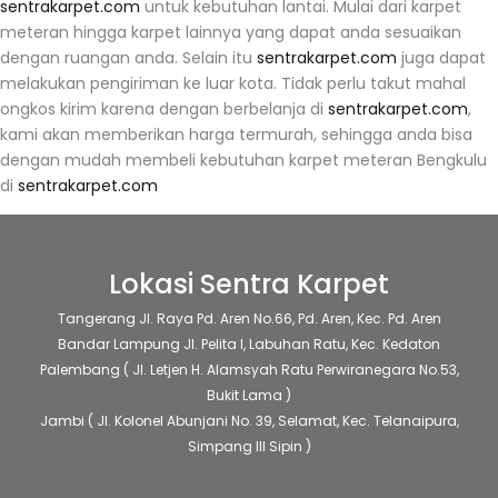
sentrakarpet.com
untuk kebutuhan lantai. Mulai dari karpet
meteran hingga karpet lainnya yang dapat anda sesuaikan
dengan ruangan anda. Selain itu
sentrakarpet.com
juga dapat
melakukan pengiriman ke luar kota. Tidak perlu takut mahal
ongkos kirim karena dengan berbelanja di
sentrakarpet.com
,
kami akan memberikan harga termurah, sehingga anda bisa
dengan mudah membeli kebutuhan karpet meteran Bengkulu
di
sentrakarpet.com
Lokasi Sentra Karpet
Tangerang
Jl. Raya Pd. Aren No.66, Pd. Aren, Kec. Pd. Aren
Bandar Lampung
Jl. Pelita I, Labuhan Ratu, Kec. Kedaton
Palembang
( Jl. Letjen H. Alamsyah Ratu Perwiranegara No.53,
Bukit Lama )
Jambi
( Jl. Kolonel Abunjani No. 39, Selamat, Kec. Telanaipura,
Simpang III Sipin )