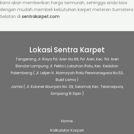
kami akan memberikan harga termurah, sehingga anda bisa
dengan mudah membeli kebutuhan karpet meteran Sumatera
Selatan di
sentrakarpet.com
Lokasi Sentra Karpet
Tangerang
Jl. Raya Pd. Aren No.66, Pd. Aren, Kec. Pd. Aren
Bandar Lampung
Jl. Pelita I, Labuhan Ratu, Kec. Kedaton
Palembang
( Jl. Letjen H. Alamsyah Ratu Perwiranegara No.53,
Bukit Lama )
Jambi
( Jl. Kolonel Abunjani No. 39, Selamat, Kec. Telanaipura,
Simpang III Sipin )
Home
Kalkulator Karpet