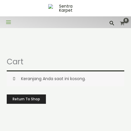
Lewati
ke
konten
Cari
Cart
Keranjang Anda saat ini kosong.
Return To Shop