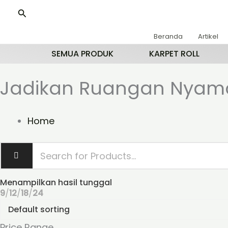
Lewati
Cari
ke
konten
Beranda
Artikel
SEMUA PRODUK
KARPET ROLL
Jadikan Ruangan Nyama
Home
Menampilkan hasil tunggal
9
12
18
24
Price Range