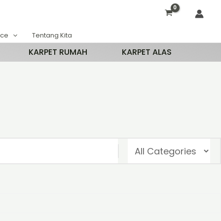
ace
Tentang Kita
KARPET RUMAH
KARPET ALAS