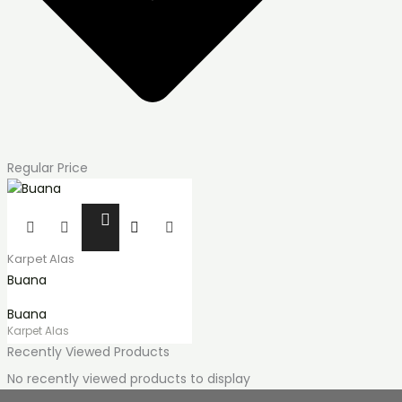
Regular Price
Produk
ini
memiliki
Karpet Alas
beberapa
Buana
varian.
Buana
Pilihan
Karpet Alas
ini
Recently Viewed Products
dapat
diambil
No recently viewed products to display
di