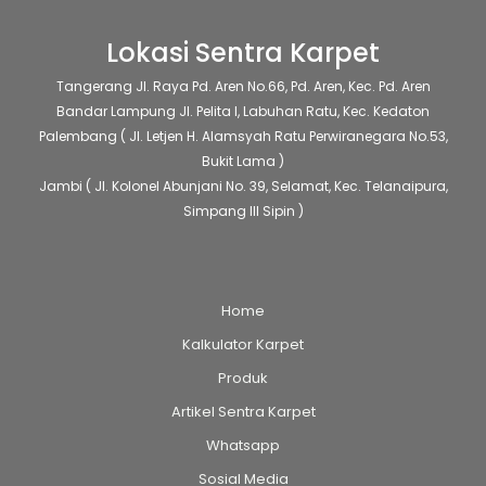
halaman
Lokasi Sentra Karpet
produk
Tangerang
Jl. Raya Pd. Aren No.66, Pd. Aren, Kec. Pd. Aren
Bandar Lampung
Jl. Pelita I, Labuhan Ratu, Kec. Kedaton
Palembang
( Jl. Letjen H. Alamsyah Ratu Perwiranegara No.53,
Bukit Lama )
Jambi
( Jl. Kolonel Abunjani No. 39, Selamat, Kec. Telanaipura,
Simpang III Sipin )
Home
Kalkulator Karpet
Produk
Artikel Sentra Karpet
Whatsapp
Sosial Media