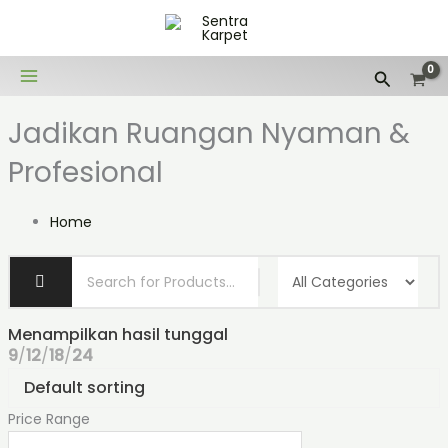
Lewati
ke
konten
Cari
Jadikan Ruangan Nyaman &
Profesional
Home
Menampilkan hasil tunggal
9
12
18
24
Price Range