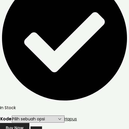
In Stock
Kode
Hapus
Buy Now