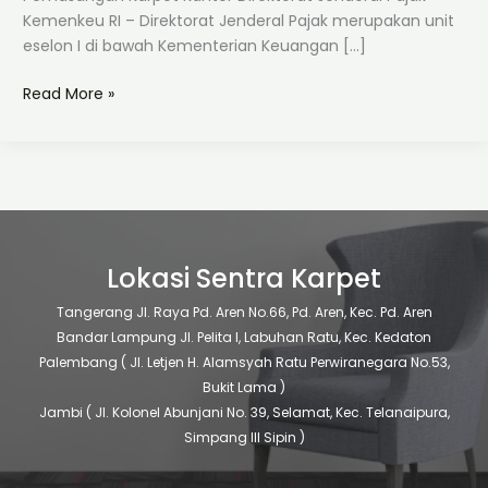
Kemenkeu RI – Direktorat Jenderal Pajak merupakan unit
eselon I di bawah Kementerian Keuangan […]
Read More »
Lokasi Sentra Karpet
Tangerang
Jl. Raya Pd. Aren No.66, Pd. Aren, Kec. Pd. Aren
Bandar Lampung
Jl. Pelita I, Labuhan Ratu, Kec. Kedaton
Palembang
( Jl. Letjen H. Alamsyah Ratu Perwiranegara No.53,
Bukit Lama )
Jambi
( Jl. Kolonel Abunjani No. 39, Selamat, Kec. Telanaipura,
Simpang III Sipin )