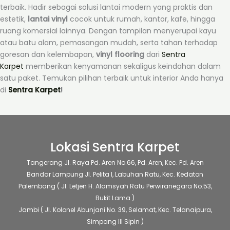
terbaik. Hadir sebagai solusi lantai modern yang praktis dan
estetik,
lantai vinyl
cocok untuk rumah, kantor, kafe, hingga
ruang komersial lainnya. Dengan tampilan menyerupai kayu
atau batu alam, pemasangan mudah, serta tahan terhadap
goresan dan kelembapan,
vinyl flooring
dari
Sentra
Karpet
memberikan kenyamanan sekaligus keindahan dalam
satu paket. Temukan pilihan terbaik untuk interior Anda hanya
di
Sentra Karpet
!
Lokasi Sentra Karpet
Tangerang
Jl. Raya Pd. Aren No.66, Pd. Aren, Kec. Pd. Aren
Bandar Lampung
Jl. Pelita I, Labuhan Ratu, Kec. Kedaton
Palembang
( Jl. Letjen H. Alamsyah Ratu Perwiranegara No.53,
Bukit Lama )
Jambi
( Jl. Kolonel Abunjani No. 39, Selamat, Kec. Telanaipura,
Simpang III Sipin )