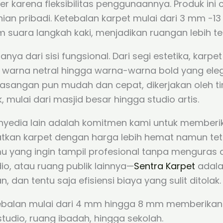
er karena fleksibilitas penggunaannya. Produk ini 
hunian pribadi. Ketebalan karpet mulai dari 3 mm
m suara langkah kaki, menjadikan ruangan lebih t
nya dari sisi fungsional. Dari segi estetika, ka
an warna netral hingga warna-warna bold yang el
masangan pun mudah dan cepat, dikerjakan oleh ti
mulai dari masjid besar hingga studio artis.
nyedia lain adalah komitmen kami untuk memberi
kan karpet dengan harga lebih hemat namun te
kamu yang ingin tampil profesional tanpa menguras
dio, atau ruang publik lainnya—
Sentra Karpet
adala
an tentu saja efisiensi biaya yang sulit ditolak.
balan mulai dari 4 mm hingga 8 mm memberikan 
 studio, ruang ibadah, hingga sekolah.