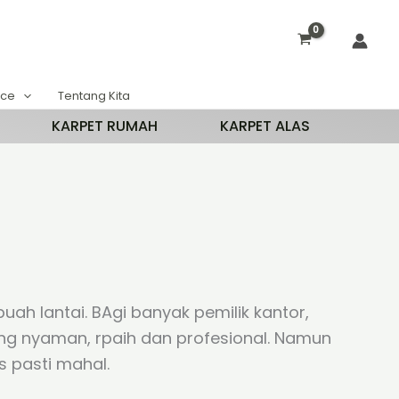
ace
Tentang Kita
KARPET RUMAH
KARPET ALAS
ah lantai. BAgi banyak pemilik kantor,
ang nyaman, rpaih dan profesional. Namun
s pasti mahal.