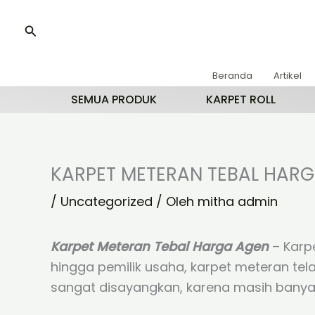
Lewati
ke
Cari
konten
Beranda
Artikel
SEMUA PRODUK
KARPET ROLL
KARPET METERAN TEBAL HAR
/
Uncategorized
/ Oleh
mitha admin
Karpet Meteran Tebal Harga Agen
– Karpe
hingga pemilik usaha, karpet meteran te
sangat disayangkan, karena masih banyak 