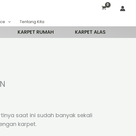
ace
Tentang Kita
KARPET RUMAH
KARPET ALAS
RN
nya saat ini sudah banyak sekali
engan karpet.