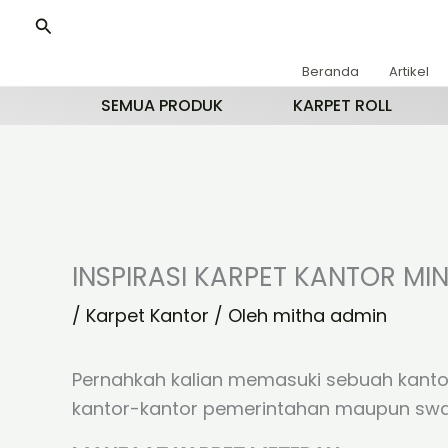
Lewati
Cari
ke
konten
Beranda
Artikel
SEMUA PRODUK
KARPET ROLL
INSPIRASI KARPET KANTOR M
/
Karpet Kantor
/ Oleh
mitha admin
Pernahkah kalian memasuki sebuah kantor
kantor-kantor pemerintahan maupun swast