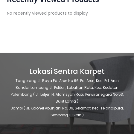
No recently viewed products to display
Lokasi Sentra Karpet
Tangerang
Jl. Raya Pd. Aren No.66, Pd. Aren, Kec. Pd. Aren
Bandar Lampung
Jl. Pelita I, Labuhan Ratu, Kec. Kedaton
Palembang
( Jl. Letjen H. Alamsyah Ratu Perwiranegara No.53,
Bukit Lama )
Jambi
( Jl. Kolonel Abunjani No. 39, Selamat, Kec. Telanaipura,
Simpang III Sipin )