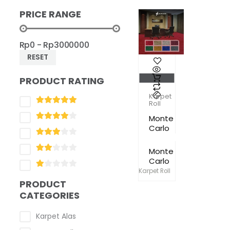
PRICE RANGE
Rp0 - Rp3000000
RESET
Produk
ini
PRODUCT RATING
memiliki
Karpet
beberapa
Roll
varian.
Monte
Pilihan
Carlo
ini
dapat
Monte
diambil
Carlo
di
Karpet Roll
halaman
PRODUCT
produk
CATEGORIES
Karpet Alas