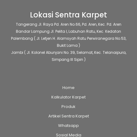
halaman
Lokasi Sentra Karpet
produk
Tangerang
Jl. Raya Pd. Aren No.66, Pd. Aren, Kec. Pd. Aren
Bandar Lampung
Jl. Pelita I, Labuhan Ratu, Kec. Kedaton
Palembang
( Jl. Letjen H. Alamsyah Ratu Perwiranegara No.53,
Bukit Lama )
Jambi
( Jl. Kolonel Abunjani No. 39, Selamat, Kec. Telanaipura,
Simpang III Sipin )
Home
Kalkulator Karpet
Produk
Artikel Sentra Karpet
Whatsapp
Sosial Media