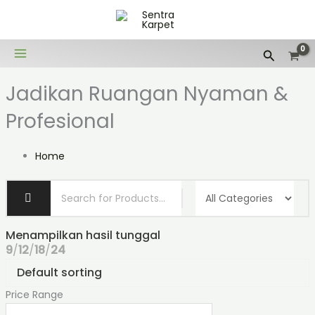
Lewati
ke
konten
Cari
Jadikan Ruangan Nyaman &
Profesional
Home
Menampilkan hasil tunggal
9
12
18
24
Price Range