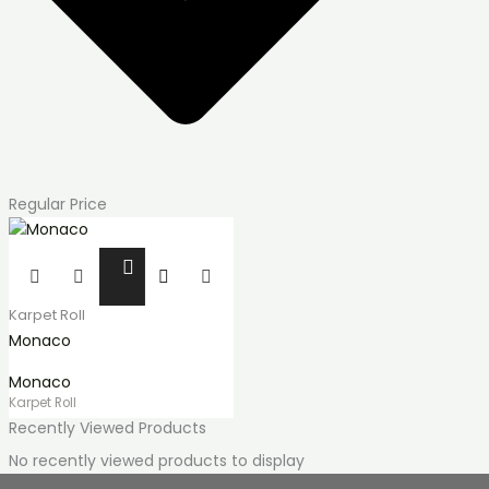
Regular Price
Produk
ini
memiliki
Karpet Roll
beberapa
Monaco
varian.
Monaco
Pilihan
Karpet Roll
ini
Recently Viewed Products
dapat
diambil
No recently viewed products to display
di